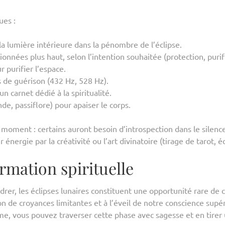
ues :
a lumière intérieure dans la pénombre de l’éclipse.
onnées plus haut, selon l’intention souhaitée (protection, puri
r purifier l’espace.
 de guérison (432 Hz, 528 Hz).
n carnet dédié à la spiritualité.
de, passiflore) pour apaiser le corps.
u moment : certains auront besoin d’introspection dans le silence
énergie par la créativité ou l’art divinatoire (tirage de tarot, éc
rmation spirituelle
er, les éclipses lunaires constituent une opportunité rare de cr
on de croyances limitantes et à l’éveil de notre conscience supér
me, vous pouvez traverser cette phase avec sagesse et en tirer