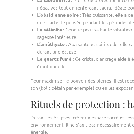
La labradorite
: Pierre de protection incont
négatives tout en renforçant l’aura. Idéale p
L’obsidienne noire
: Très puissante, elle aid
une clarté de pensée pendant les périodes de
La sélénite
: Connue pour sa haute vibration, 
sagesse intérieure.
L’améthyste
: Apaisante et spirituelle, elle 
durant une éclipse.
Le quartz fumé
: Ce cristal d’ancrage aide à é
émotionnelle.
Pour maximiser le pouvoir des pierres, il est rec
son (bol tibétain par exemple) ou en les exposant
Rituels de protection : 
Durant les éclipses, créer un espace sacré est es
environnement. Il ne s’agit pas nécessairement 
énergie.