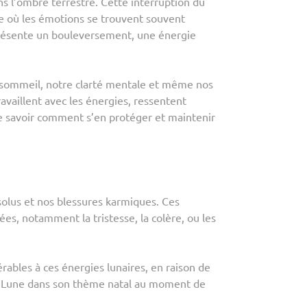
ans l’ombre terrestre. Cette interruption du
 où les émotions se trouvent souvent
eprésente un bouleversement, une énergie
e sommeil, notre clarté mentale et même nos
availlent avec les énergies, ressentent
de savoir comment s’en protéger et maintenir
solus et nos blessures karmiques. Ces
es, notamment la tristesse, la colère, ou les
rables à ces énergies lunaires, en raison de
e la Lune dans son thème natal au moment de