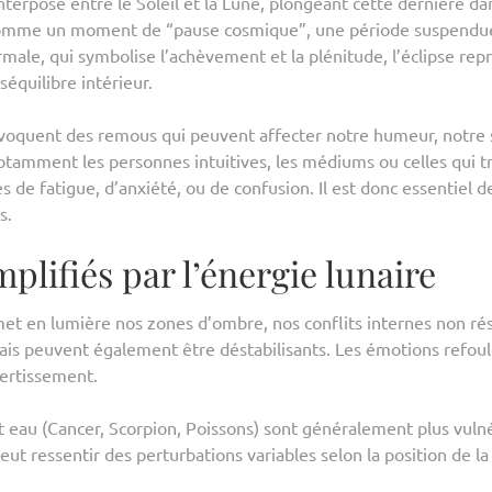
interpose entre le Soleil et la Lune, plongeant cette dernière d
e comme un moment de “pause cosmique”, une période suspendue
male, qui symbolise l’achèvement et la plénitude, l’éclipse r
équilibre intérieur.
provoquent des remous qui peuvent affecter notre humeur, notr
notamment les personnes intuitives, les médiums ou celles qui tr
e fatigue, d’anxiété, ou de confusion. Il est donc essentiel 
s.
plifiés par l’énergie lunaire
 met en lumière nos zones d’ombre, nos conflits internes non ré
is peuvent également être déstabilisants. Les émotions refoulé
vertissement.
t eau (Cancer, Scorpion, Poissons) sont généralement plus vulné
 peut ressentir des perturbations variables selon la position d