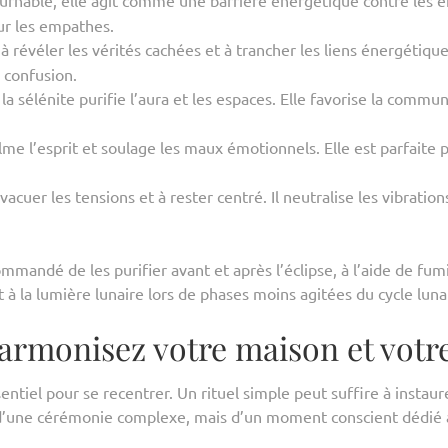
ournable, elle agit comme une barrière énergétique contre les é
our les empathes.
e à révéler les vérités cachées et à trancher les liens énergétiq
 confusion.
la sélénite purifie l’aura et les espaces. Elle favorise la commu
calme l’esprit et soulage les maux émotionnels. Elle est parfaite
vacuer les tensions et à rester centré. Il neutralise les vibration
ommandé de les purifier avant et après l’éclipse, à l’aide de fu
 à la lumière lunaire lors de phases moins agitées du cycle luna
harmonisez votre maison et votre
sentiel pour se recentrer. Un rituel simple peut suffire à instau
d’une cérémonie complexe, mais d’un moment conscient dédié à 