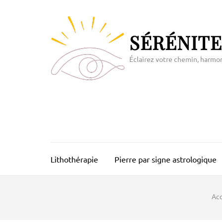
Aller
au
contenu
SÉRÉNITE
(Pressez
Entrée)
Éclairez votre chemin, harmo
Lithothérapie
Pierre par signe astrologique
Acc