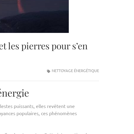
t les pierres pour s’en
NETTOYAGE ÉNERGÉTIQUE
énergie
estes puissants, elles revêtent une
croyances populaires, ces phénomènes