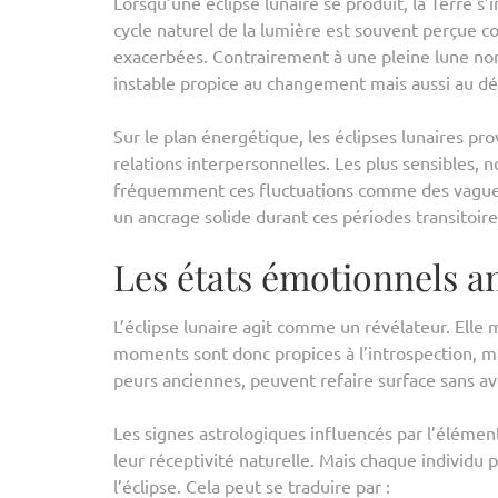
Lorsqu’une éclipse lunaire se produit, la Terre s’
cycle naturel de la lumière est souvent perçu
exacerbées. Contrairement à une pleine lune nor
instable propice au changement mais aussi au dés
Sur le plan énergétique, les éclipses lunaires 
relations interpersonnelles. Les plus sensibles, 
fréquemment ces fluctuations comme des vagues d
un ancrage solide durant ces périodes transitoire
Les états émotionnels am
L’éclipse lunaire agit comme un révélateur. Elle
moments sont donc propices à l’introspection, ma
peurs anciennes, peuvent refaire surface sans a
Les signes astrologiques influencés par l’élémen
leur réceptivité naturelle. Mais chaque individu
l’éclipse. Cela peut se traduire par :