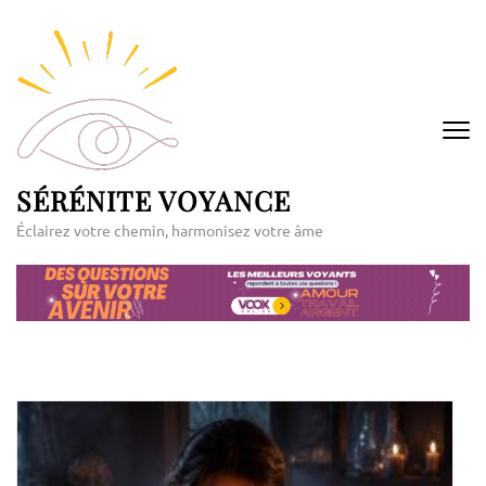
Aller
au
contenu
(Pressez
Entrée)
SÉRÉNITE VOYANCE
Éclairez votre chemin, harmonisez votre âme