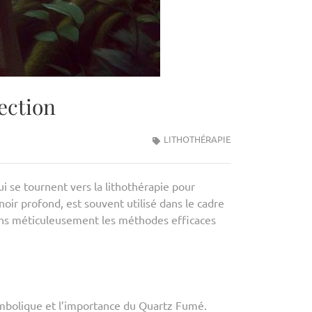
ection
LITHOTHÉRAPIE
 se tournent vers la lithothérapie pour
oir profond, est souvent utilisé dans le cadre
erons méticuleusement les méthodes efficaces
ymbolique et l’importance du Quartz Fumé.