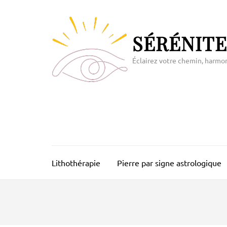
Aller
au
contenu
SÉRÉNITE
(Pressez
Entrée)
Éclairez votre chemin, harmo
Lithothérapie
Pierre par signe astrologique